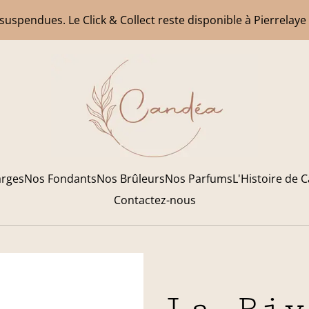
uspendues. Le Click & Collect reste disponible à Pierrelaye
arges
Nos Fondants
Nos Brûleurs
Nos Parfums
L'Histoire de 
Contactez-nous