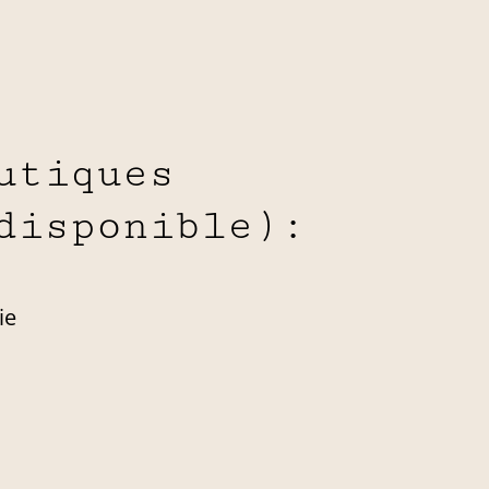
utiques
disponible):
ie